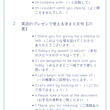
24.compare with~（～と比較して）
25.I couldn’t catch you clearly.（よく聞
こえませんでした。）
英語のプレゼンで使える決まり文句【25
選】
1.Thank you for giving me a chance to
talk.（このような場を設けてくださり、
ありがとうございます。）
2.Today’s my speech is about~.（本日
のスピーチのテーマは～です。）
3.I am delighted to be here with you
today.（みなさまとご一緒できて嬉しく
思います。）
4.Let’s begin with the overview of ~.
（～の概要のご説明をいたします。）
5.Let’s start by looking at ~.（～につい
て見てみましょう。）
6.Please take a look at the document.
（お手元の資料をご覧ください。）
7.Thank you for listening.（ご清聴あり
がとうございました。）