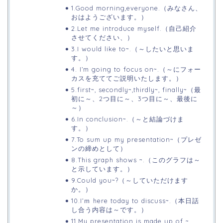
1.Good morning,everyone.（みなさん、
おはようございます。）
2.Let me introduce myself.（自己紹介
させてください、）
3.I would like to~.（～したいと思いま
す。）
4. I’m going to focus on~.（～にフォー
カスを充ててご説明いたします。）
5.first~, secondly~,thirdly~, finally~（最
初に～、2つ目に～、3つ目に～、最後に
～）
6.In conclusion~.（～と結論づけま
す。）
7.To sum up my presentation~（プレゼ
ンの締めとして）
8.This graph shows ~.（このグラフは～
と示しています。）
9.Could you~?（～していただけます
か。）
10.I’ｍ here today to discuss~.（本日話
し合う内容は～です。）
11.My presentation is made up of ~