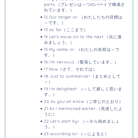
parts.（プレゼンは～つのパートで構成さ
れています。）
12.Our target is~.（わたしたちの目標は
～です。）
13.so far（ここまで）
14.Let’s move on to the next.（次に進
みましょう。）
15.My name is~.（わたしの名前は～で
す。）
16.I’m nervous.（緊張しています。）
17.Now（さて、それでは）
18.Just to summarize~（まとめとして
～）
19.I’m delighted~.（～して嬉しく思いま
す。）
20.As you all know（ご存じのとおり）
21.As I mentioned earlier,（先述したよ
うに）
22.Let’s start by~.（～から始めましょ
う。）
23.according to~（～によると）