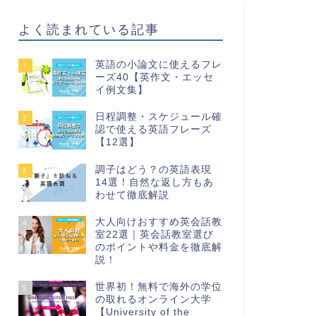
よく読まれている記事
英語の小論文に使えるフレ
1
ーズ40【英作文・エッセ
イ例文集】
日程調整・スケジュール確
2
認で使える英語フレーズ
【12選】
調子はどう？の英語表現
3
14選！自然な返し方もあ
わせて徹底解説
大人向けおすすめ英会話教
4
室22選｜英会話教室選び
のポイントや料金を徹底解
説！
世界初！無料で海外の学位
5
の取れるオンライン大学
【University of the