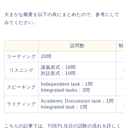
大まかな概要を以下の表にまとめたので、参考にして
みてください。
設問数
制
リーディング
20問
3
講義形式：18問
リスニング
3
対話形式：10問
Independent task：1問
スピーキング
1
Integrated tasks：3問
Academic Discussion task：1問
ライティング
2
Integrated task：1問
こちらの記事では、TOEFL当日の試験の流れを詳しく