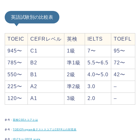
英語試験別の比較表
TOEIC
CEFRレベル
英検
IELTS
TOEFL
945〜
C1
1級
7〜
95〜
785〜
B2
準1級
5.5〜6.5
72〜
550〜
B1
2級
4.0〜5.0
42〜
225〜
A2
準2級
3.0
–
120〜
A1
3級
2.0
–
参考：
英検CSEスコアとは
参考：
TOEICProgram各テストスコアとCEFRとの対照表
参考：
IELTS in CEFR scale