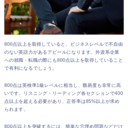
800点以上を取得していると、ビジネスレベルで不自由
のない英語力があるアピールになります。外資系企業
への就職・転職の際にも800点以上を取得していること
で有利になるでしょう。
800点は英検準1級レベルに相当し、難易度も非常に高
いです。リスニング・リーディング各セクションで400
点以上を超える必要があり、正答率は85%以上が求め
られます。
800点以上を突破するには、簡単な穴埋め問題などだけ