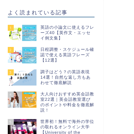
よく読まれている記事
英語の小論文に使えるフレ
1
ーズ40【英作文・エッセ
イ例文集】
日程調整・スケジュール確
2
認で使える英語フレーズ
【12選】
調子はどう？の英語表現
3
14選！自然な返し方もあ
わせて徹底解説
大人向けおすすめ英会話教
4
室22選｜英会話教室選び
のポイントや料金を徹底解
説！
世界初！無料で海外の学位
5
の取れるオンライン大学
【University of the