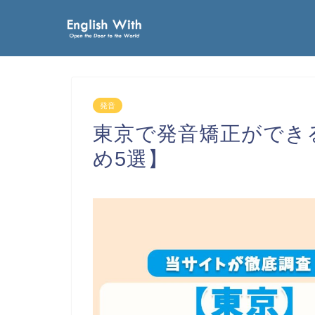
発音
東京で発音矯正ができ
め5選】