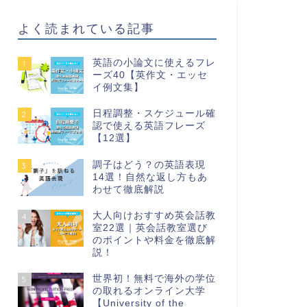
よく読まれている記事
英語の小論文に使えるフレ
1
ーズ40【英作文・エッセ
イ例文集】
日程調整・スケジュール確
2
認で使える英語フレーズ
【12選】
調子はどう？の英語表現
3
14選！自然な返し方もあ
わせて徹底解説
大人向けおすすめ英会話教
4
室22選｜英会話教室選び
のポイントや料金を徹底解
説！
世界初！無料で海外の学位
5
の取れるオンライン大学
【University of the