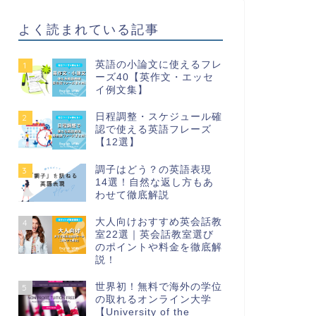
よく読まれている記事
英語の小論文に使えるフレ
1
ーズ40【英作文・エッセ
イ例文集】
日程調整・スケジュール確
2
認で使える英語フレーズ
【12選】
調子はどう？の英語表現
3
14選！自然な返し方もあ
わせて徹底解説
大人向けおすすめ英会話教
4
室22選｜英会話教室選び
のポイントや料金を徹底解
説！
世界初！無料で海外の学位
5
の取れるオンライン大学
【University of the