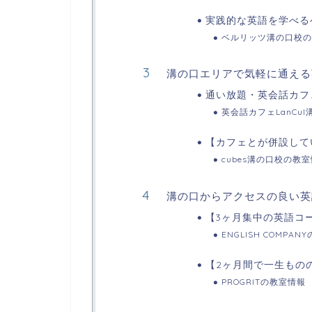
実践的な英語を学べる
ベルリッツ溝の口校の
溝の口エリアで気軽に通える
通い放題・英会話カフェ
英会話カフェLanCu
【カフェとが併設してい
cubes溝の口校の教
溝の口からアクセスの良い英
【3ヶ月集中の英語コーチ
ENGLISH COMPA
【2ヶ月間で一生もの
PROGRITの教室情報