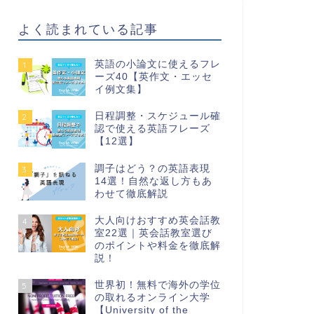
よく読まれている記事
英語の小論文に使えるフレ
1
ーズ40【英作文・エッセ
イ例文集】
日程調整・スケジュール確
2
認で使える英語フレーズ
【12選】
調子はどう？の英語表現
3
14選！自然な返し方もあ
わせて徹底解説
大人向けおすすめ英会話教
4
室22選｜英会話教室選び
のポイントや料金を徹底解
説！
世界初！無料で海外の学位
5
の取れるオンライン大学
【University of the