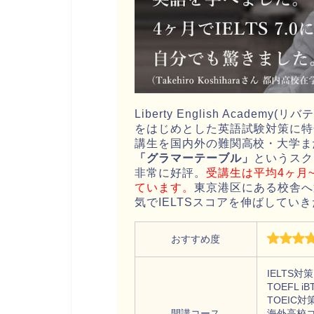
Liberty English Acade
をはじめとした英語試験対策に特
講生を国内外の
難関高校・大学ま
「グラマーテーブル」
というスク
非常に好評。
受講生は平均4ヶ月~
ています。
東京港区にある校舎へ
気でIELTSスコアを伸ばしてい
おすすめ度
IELTS対
TOEFL i
TOEIC
開講コース
海外高校