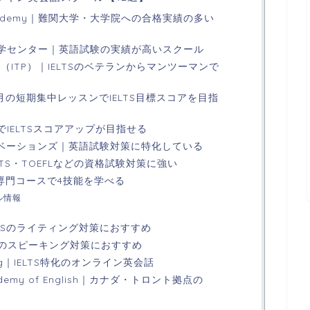
ish Academy｜難関大学・大学院への合格実績の多い
語学センター｜英語試験の実績が高いスクール
R PRO（ITP）｜IELTSのベテランからマンツーマンで
3ヶ月の短期集中レッスンでIELTS目標スコアを目指
でIELTSスコアアップが目指せる
ノベーションズ｜英語試験対策に特化している
LTS・TOEFLなどの資格試験対策に強い
TS専門コースで4技能を学べる
ル情報
｜IELTSのライティング対策におすすめ
IELTSのスピーキング対策におすすめ
eaking｜IELTS特化のオンライン英会話
 Academy of English｜カナダ・トロント拠点の