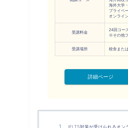
海外大学
プライベ
オンラインコ
24回コース
受講料金
※その他
受講場所
校舎また
詳細ページ
IELTS対策が受けられるオ