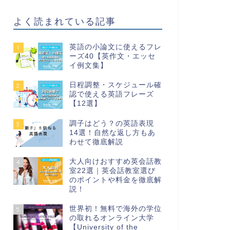
よく読まれている記事
英語の小論文に使えるフレ
1
ーズ40【英作文・エッセ
イ例文集】
日程調整・スケジュール確
2
認で使える英語フレーズ
【12選】
調子はどう？の英語表現
3
14選！自然な返し方もあ
わせて徹底解説
大人向けおすすめ英会話教
4
室22選｜英会話教室選び
のポイントや料金を徹底解
説！
世界初！無料で海外の学位
5
の取れるオンライン大学
【University of the