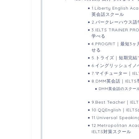
1.Liberty Engl
英会話スクール
2.バークレーハウス
3.IELTS TRAINE
学べる
4.PROGRIT｜最短
せる
5.トライズ｜短期完結
6.イングリッシュイ
7.マイチューター｜IE
8.DMM英会話｜IEL
DMM英会話のスクー
9.Best Teacher
10.QQEnglish｜
11.Universal Sp
12.Metropolitan
IELTS対策スクール