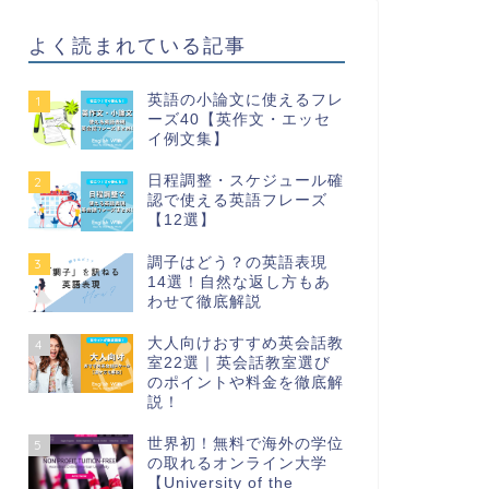
よく読まれている記事
英語の小論文に使えるフレ
1
ーズ40【英作文・エッセ
イ例文集】
日程調整・スケジュール確
2
認で使える英語フレーズ
【12選】
調子はどう？の英語表現
3
14選！自然な返し方もあ
わせて徹底解説
大人向けおすすめ英会話教
4
室22選｜英会話教室選び
のポイントや料金を徹底解
説！
世界初！無料で海外の学位
5
の取れるオンライン大学
【University of the