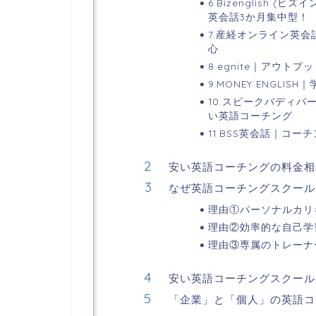
6.Bizenglish
英会話3か月集中型！
7.産経オンライン英会
心
8.egnite｜アウ
9.MONEY ENGLI
10.スピークバディ
い英語コーチング
11.BSS英会話｜コ
安い英語コーチングの料金相
なぜ英語コーチングスクール
理由①パーソナルカリ
理由②効率的な自己学
理由③専属のトレーナ
安い英語コーチングスクール
「企業」と「個人」の英語コ