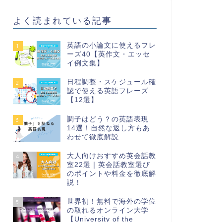
よく読まれている記事
英語の小論文に使えるフレ
1
ーズ40【英作文・エッセ
イ例文集】
日程調整・スケジュール確
2
認で使える英語フレーズ
【12選】
調子はどう？の英語表現
3
14選！自然な返し方もあ
わせて徹底解説
大人向けおすすめ英会話教
4
室22選｜英会話教室選び
のポイントや料金を徹底解
説！
世界初！無料で海外の学位
5
の取れるオンライン大学
【University of the