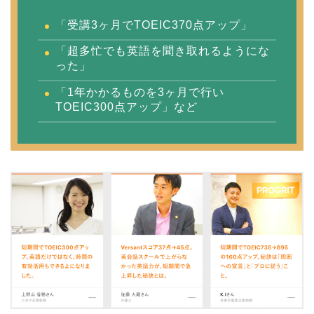
「受講3ヶ月でTOEIC370点アップ」
「超多忙でも英語を聞き取れるようにな
った」
「1年かかるものを3ヶ月で行い
TOEIC300点アップ」など