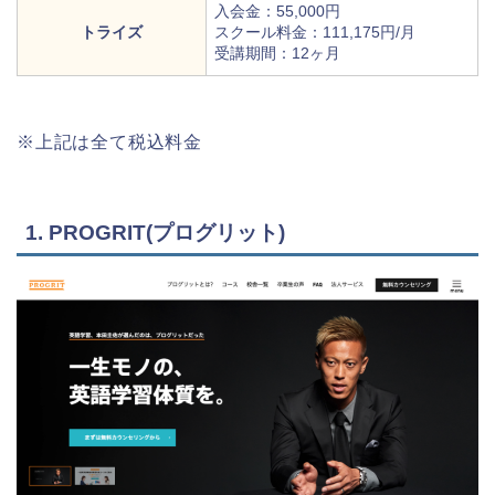
入会金：55,000円
トライズ
スクール料金：111,175円/月
受講期間：12ヶ月
※上記は全て税込料金
1. PROGRIT(プログリット)