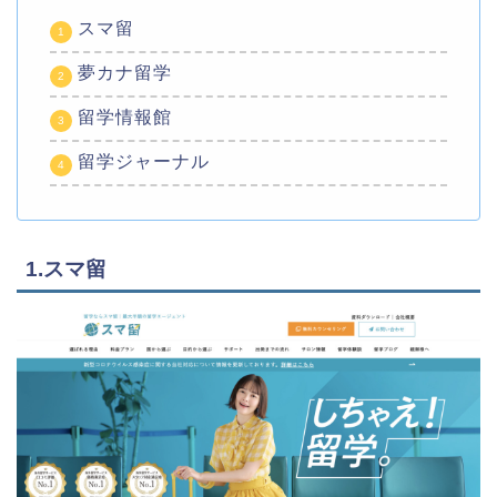
スマ留
夢カナ留学
留学情報館
留学ジャーナル
1.スマ留