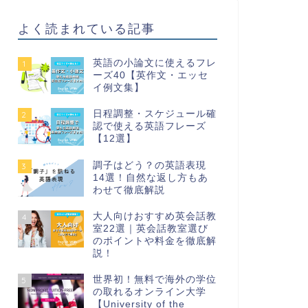
よく読まれている記事
英語の小論文に使えるフレ
1
ーズ40【英作文・エッセ
イ例文集】
日程調整・スケジュール確
2
認で使える英語フレーズ
【12選】
調子はどう？の英語表現
3
14選！自然な返し方もあ
わせて徹底解説
大人向けおすすめ英会話教
4
室22選｜英会話教室選び
のポイントや料金を徹底解
説！
世界初！無料で海外の学位
5
の取れるオンライン大学
【University of the