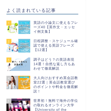
よく読まれている記事
英語の小論文に使えるフレ
1
ーズ40【英作文・エッセ
イ例文集】
日程調整・スケジュール確
2
認で使える英語フレーズ
【12選】
調子はどう？の英語表現
3
14選！自然な返し方もあ
わせて徹底解説
大人向けおすすめ英会話教
4
室22選｜英会話教室選び
のポイントや料金を徹底解
説！
世界初！無料で海外の学位
5
の取れるオンライン大学
【University of the