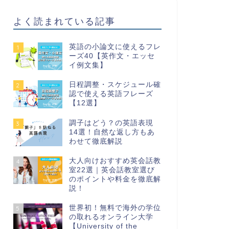
よく読まれている記事
英語の小論文に使えるフレ
1
ーズ40【英作文・エッセ
イ例文集】
日程調整・スケジュール確
2
認で使える英語フレーズ
【12選】
調子はどう？の英語表現
3
14選！自然な返し方もあ
わせて徹底解説
大人向けおすすめ英会話教
4
室22選｜英会話教室選び
のポイントや料金を徹底解
説！
世界初！無料で海外の学位
5
の取れるオンライン大学
【University of the