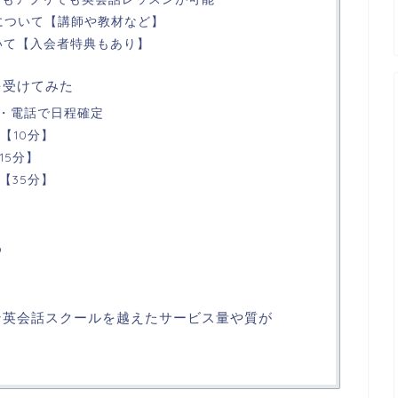
スンについて【講師や教材など】
について【入会者特典もあり】
を受けてみた
約・電話で日程確定
【10分】
15分】
【35分】
め
イン英会話スクールを越えたサービス量や質が