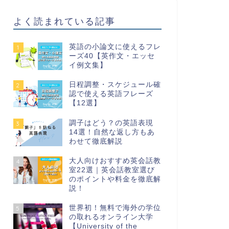
よく読まれている記事
英語の小論文に使えるフレ
1
ーズ40【英作文・エッセ
イ例文集】
日程調整・スケジュール確
2
認で使える英語フレーズ
【12選】
調子はどう？の英語表現
3
14選！自然な返し方もあ
わせて徹底解説
大人向けおすすめ英会話教
4
室22選｜英会話教室選び
のポイントや料金を徹底解
説！
世界初！無料で海外の学位
5
の取れるオンライン大学
【University of the