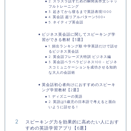
2. スラスラ話すための瞬間英作文シャッ
フルトレーニング
3. 起きてから寝るまで英語表現1000
4. 英会話 超リアルパターン500+
5. ネイティブ英会話
ビジネス英会話に関してスピーキング学
習ができる教材【3選】
1. 頻出ランキング順 中学英語だけで話せ
るビジネス英会話
2. 英会話フレーズ大特訓 ビジネス編
3. 英会話ペラペラビジネス100 – ビジネ
スコミュニケーションを成功させる知的
な大人の会話術
英会話初心者向けにおすすめのスピーキ
ング学習教材【2選】
1. ディズニーの英語
2. 英語は5歳児の日本語で考えると面白
いように話せる！
スピーキング力を効果的に高めたい人におす
すめの英語学習アプリ【6選】