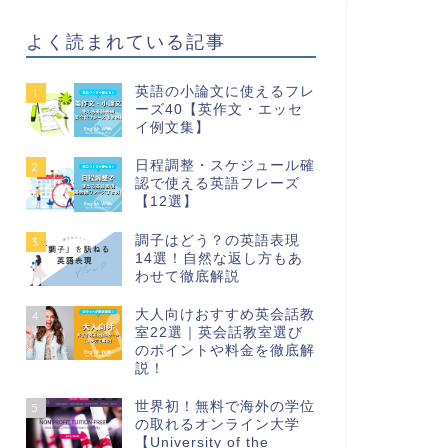
よく読まれている記事
英語の小論文に使えるフレ
1
ーズ40【英作文・エッセ
イ例文集】
日程調整・スケジュール確
2
認で使える英語フレーズ
【12選】
調子はどう？の英語表現
3
14選！自然な返し方もあ
わせて徹底解説
大人向けおすすめ英会話教
4
室22選｜英会話教室選び
のポイントや料金を徹底解
説！
世界初！無料で海外の学位
5
の取れるオンライン大学
【University of the