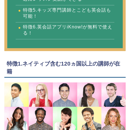
特徴5.キッズ専門講師とこども英会話も
可能！
特徴6.英会話アプリiKnow!が無料で使え
る！
特徴1.ネイティブ含む120ヵ国以上の講師が在
籍