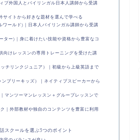
イティブ外国人とバイリンガル日本人講師から受講
海外サイトから好きな題材を選んで学べる
(スモールワールド)｜日本人バイリンガル講師から受講
マイチューター)｜身に着けたい技能や資格から豊富なコ
｜子供向けレッスンの専用トレーニングを受けた講
 jr.（ハッチリンクジュニア）｜初級から上級英語まで
DS（キャンブリーキッズ）｜ネイティブスピーカーから
ッズ｜マンツーマンレッスン＋グループレッスンで
パーク｜外部教材や独自のコンテンツを豊富に利用
話スクールを選ぶ3つのポイント
ム内容のバランスが良い