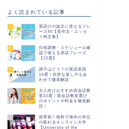
よく読まれている記事
英語の小論文に使えるフレ
1
ーズ40【英作文・エッセ
イ例文集】
日程調整・スケジュール確
2
認で使える英語フレーズ
【12選】
調子はどう？の英語表現
3
14選！自然な返し方もあ
わせて徹底解説
大人向けおすすめ英会話教
4
室22選｜英会話教室選び
のポイントや料金を徹底解
説！
世界初！無料で海外の学位
5
の取れるオンライン大学
【University of the