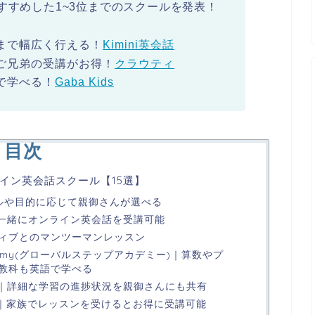
部がおすすめした1~3位までのスクールを発表！
まで幅広く行える！
Kimini英会話
ご兄弟の受講がお得！
クラウティ
で学べる！
Gaba Kids
目次
イン英会話スクール【15選】
｜レベルや目的に応じて親御さんが選べる
と一緒にオンライン英会話を受講可能
ネイティブとのマンツーマンレッスン
 Academy(グローバルステップアカデミー)｜算数やプ
教科も英語で学べる
ン｜詳細な学習の進捗状況を親御さんにも共有
プ｜家族でレッスンを受けるとお得に受講可能