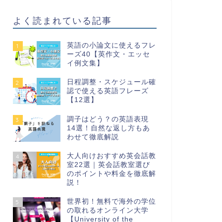
よく読まれている記事
英語の小論文に使えるフレ
1
ーズ40【英作文・エッセ
イ例文集】
日程調整・スケジュール確
2
認で使える英語フレーズ
【12選】
調子はどう？の英語表現
3
14選！自然な返し方もあ
わせて徹底解説
大人向けおすすめ英会話教
4
室22選｜英会話教室選び
のポイントや料金を徹底解
説！
世界初！無料で海外の学位
5
の取れるオンライン大学
【University of the