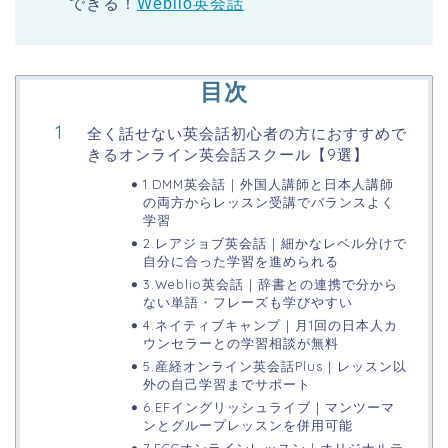
できる！
Weblio英会話
目次
全く話せない英会話初心者の方におすすめで
きるオンライン英会話スクール【9選】
1.DMM英会話｜外国人講師と日本人講師
の両方からレッスン受講でバランスよく
学習
2.レアジョブ英会話｜細かなレベル分けで
自分に合った学習を進められる
3.Weblio英会話｜辞書との連携で分から
ない単語・フレーズも学びやすい
4.ネイティブキャンプ｜月1回の日本人カ
ウンセラーとの学習相談が無料
5.産経オンライン英会話Plus｜レッスン以
外の自己学習までサポート
6.EFイングリッシュライブ｜マンツーマ
ンとグループレッスンを併用可能