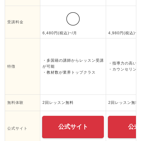
受講料金
6,480円(税込)~/月
4,980円(税込)~/
・多国籍の講師からレッスン受講
・指導力の高い講
特徴
が可能
・カウンセリング
・教材数が業界トップクラス
無料体験
2回レッスン無料
2回レッスン無料
公式サイト
公式
公式サイト