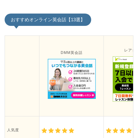
おすすめオンライン英会話【13選】
レアジ
DMM英会話
人気度