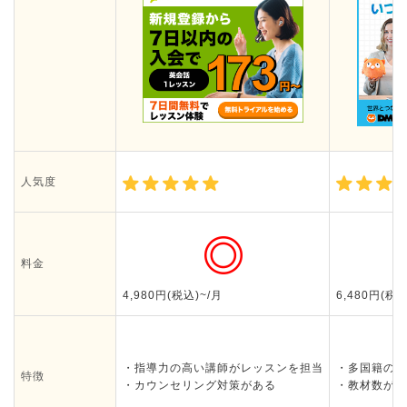
人気度
料金
4,980円(税込)~/月
6,480円(税込
・指導力の高い講師がレッスンを担当
・多国籍の講
特徴
・カウンセリング対策がある
・教材数が業